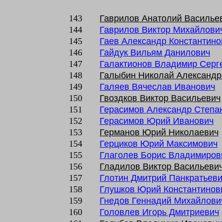
143
Гаврилов Анатолий Василье
144
Гаврилов Виктор Михайлови
145
Гаев Александр Константино
146
Гайдук Вильям Данилович
147
Галактионов Владимир Серг
148
Галыбин Николай Александр
149
Галяев Вячеслав Иванович
150
Гвоздков Виктор Васильевич
151
Герасимов Александр Степа
152
Герасимов Юрий Иванович
153
Германов Юрий Николаевич
154
Герциков Юрий Максимович
155
Глаголев Борис Владимиров
156
Гладилов Виктор Васильеви
157
Глотин Дмитрий Панкратьев
158
Глушков Юрий Константинов
159
Гнедов Геннадий Михайлови
160
Головлев Игорь Дмитриевич