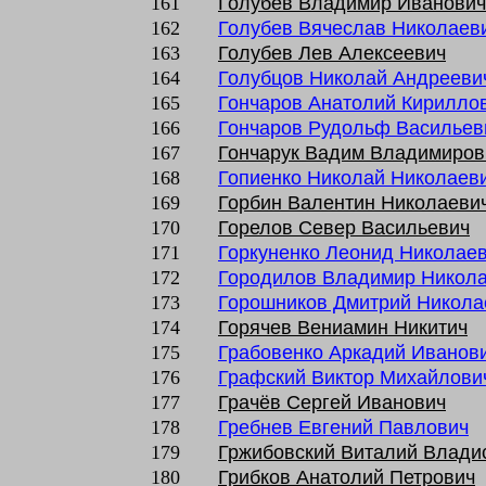
161
Голубев Владимир Иванович
162
Голубев Вячеслав Николаев
163
Голубев Лев Алексеевич
164
Голубцов Николай Андрееви
165
Гончаров Анатолий Кирилло
166
Гончаров Рудольф Васильев
167
Гончарук Вадим Владимиров
168
Гопиенко Николай Николаев
169
Горбин Валентин Николаеви
170
Горелов Север Васильевич
171
Горкуненко Леонид Николае
172
Городилов Владимир Никол
173
Горошников Дмитрий Никола
174
Горячев Вениамин Никитич
175
Грабовенко Аркадий Иванов
176
Графский Виктор Михайлови
177
Грачёв Сергей Иванович
178
Гребнев Евгений Павлович
179
Гржибовский Виталий Влади
180
Грибков Анатолий Петрович