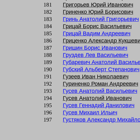
181
Григорьев Юрий Иванович
182
Гриненко Юрий Борисович
183
Гринь Анатолий Григорьевич
184
Грицай Борис Васильевич
185
Грицай Вадим Андреевич
186
Гриценко Александр Кукшев
187
Гришин Борис Иванович
188
Груздев Лев Васильевич
189
Губаревич Анатолий Василь
190
Губский Альберт Степанович
191
Гузеев Иван Николаевич
192
Гуриненко Роман Андреевич
193
Гусев Анатолий Васильевич
194
Гусев Анатолий Иванович
195
Гусев Геннадий Данилович
196
Гусев Михаил Ильич
197
Густяков Александр Михайл