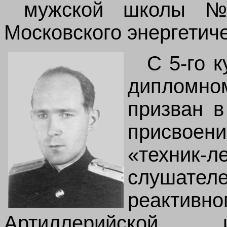
мужской школы №
Московского энергетиче
С 5-го к
дипломно
призван 
присвое
«техни
слушател
реакт
Артиллерийской 