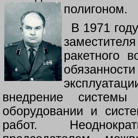
полигоном.
В 1971 год
заместите
ракетного в
обязаннос
эксплуатац
внедрение системы
оборудовании и систе
работ. Неоднокр