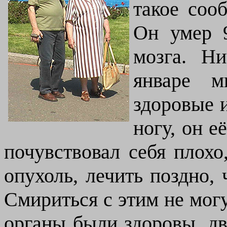
такое соо
Он умер 9
мозга. Н
январе м
здоровые и
ногу, он е
почувствовал себя плохо
опухоль, лечить поздно, 
Смириться с этим не могу
органы были здоровы, д