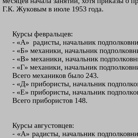
месяцев начала занятий, хотя приказы о п
Г.К.
Жуковым в июле 1953 года.
Курсы февральцев:
- «А» радисты, начальник подполковни
- «Б» механики, начальник подполковни
- «В» механики, начальник подполковн
- «Г» механики, начальник подполковн
Всего механиков было 243.
- «Д» прибористы, начальник подполко
- «Е» прибористы, начальник подполко
Всего прибористов 148.
Курсы августовцев:
- «А» радисты, начальник подполковн