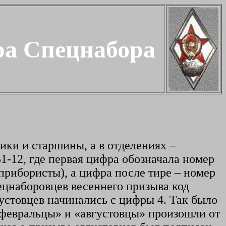
ра Спецнабора
ики и старшины, а в отделениях –
1-12, где первая цифра обозначала номер
-прибористы), а цифра после тире – номер
пецнаборовцев весеннего призыва код
устовцев начинались с цифры 4. Так было
«февральцы» и «августовцы» произошли от