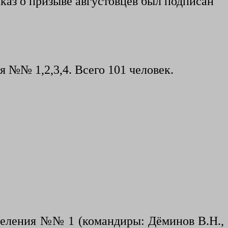
иказ о призыве августовцев был подписан
 №№ 1,2,3,4. Всего 101 человек.
отделения №№ 1 (командиры: Дёминов
В.Н.,