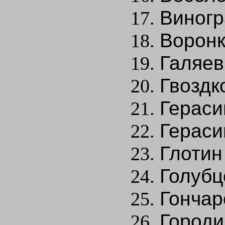
Виногр
Воронк
Галяев
Гвоздк
Гераси
Гераси
Глотин
Голубц
Гончар
Городи