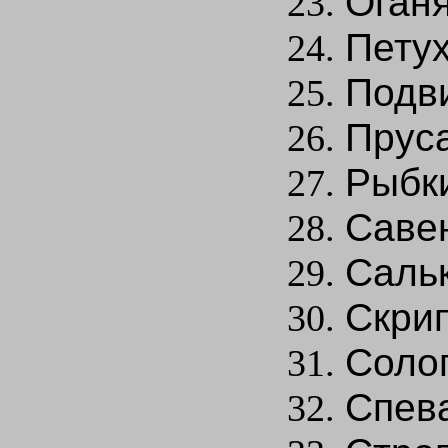
Оганя
Петух
Подви
Пруса
Рыбк
Савен
Сальк
Скрип
Солоп
Спев