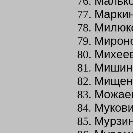
Малько
Маркин
Милюко
Мироно
Михеев
Мишин
Мищенк
Можаев
Мукови
Мурзин