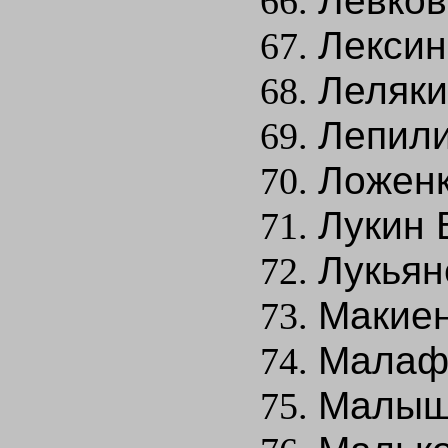
Левков
Лексин 
Леляки
Лепили
Ложенк
Лукин 
Лукьян
Макиен
Малаф
Малыш