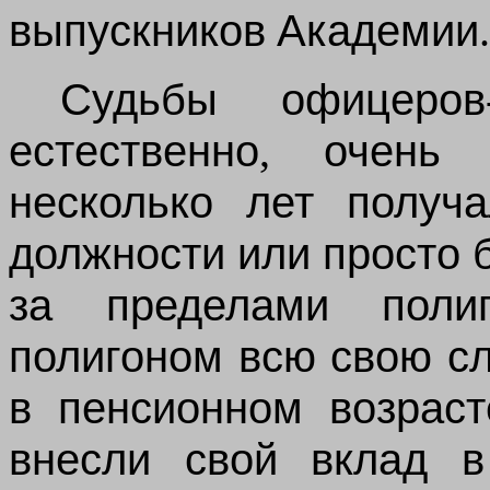
выпускников
Академии
.
Судьбы
офицеров
естественно
,
очень
несколько
лет
получа
должности
или
просто
за
пределами
поли
полигоном
всю
свою
с
в
пенсионном
возраст
внесли
свой
вклад
в