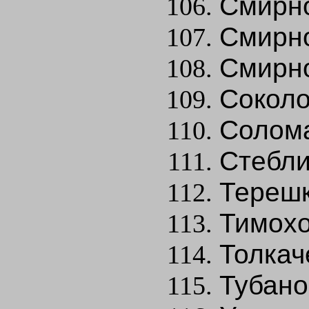
Смирно
Смирно
Смирн
Соколо
Солома
Стебли
Терешк
Тимохо
Толкач
Тубано