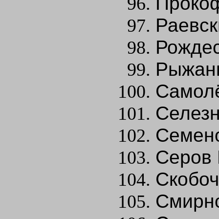
Прокоф
Раевск
Рождес
Рыжанк
Самолё
Селезн
Семено
Серов 
Скобоч
Смирно