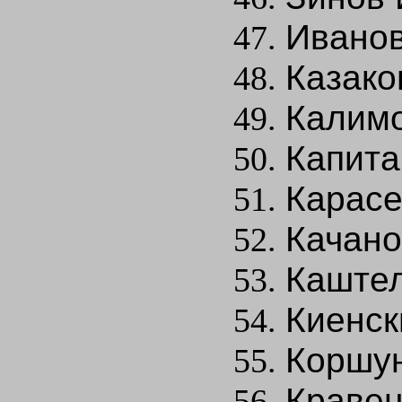
Иванов
Казако
Калимо
Капита
Карасе
Качано
Каштел
Киенск
Коршун
Кравец