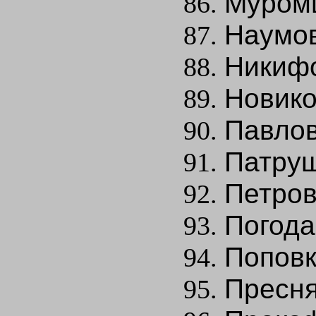
Муромц
Наумов
Никифо
Новико
Павлов
Патруш
Петров
Погода
Поповк
Пресня