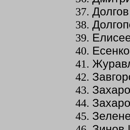
Долгов
Долгоп
Елисее
Есенко
Журавл
Завгор
Захаро
Захаро
Зелене
Зинов 