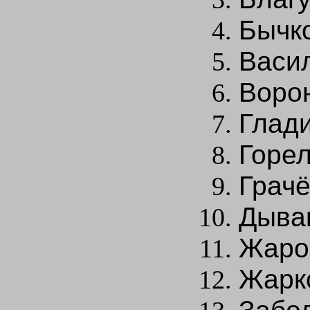
Бычко
Васил
Воро
Глади
Горел
Грачё
Дывак
Жаро
Жарк