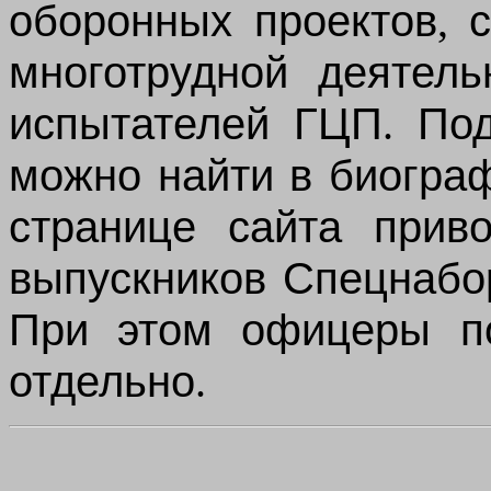
оборонных
проектов
,
многотрудной
деятель
испытателей
ГЦП
.
Под
можно
найти
в
биогра
странице
сайта
приво
выпускников
Спецнабо
При
этом
офицеры
п
отдельно
.