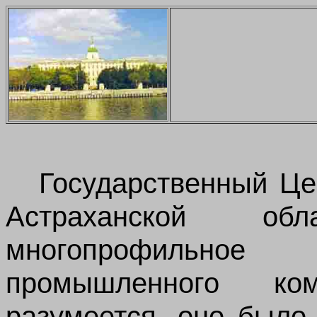
Государственный
Це
Астраханской
обл
многопрофильное
промышленного
ко
разумеется
,
оно
было