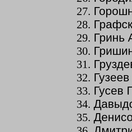
Горошн
Графск
Гринь А
Гришин
Грузде
Гузеев
Гусев Г
Давыдо
Денисо
Дмитри