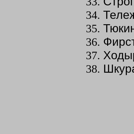
Строг
Тележ
Тюкин
Фирст
Ходы
Шкура