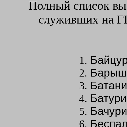
Полный список вы
служивших на Г
Байцур
Барышн
Батани
Батури
Бачури
Беспал