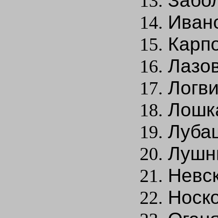
Забол
Иван
Карпо
Лазо
Логви
Лошк
Луба
Лушни
Невск
Носко