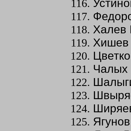
Устино
Федоро
Халев 
Хишев 
Цветко
Чалых 
Шалыги
Швыряе
Ширяев
Ягунов