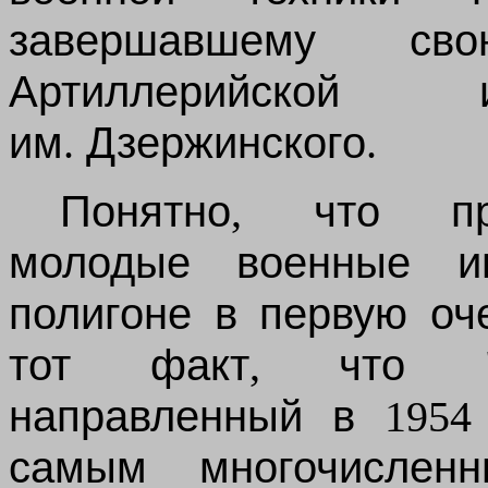
завершавшему
сво
Артиллерийской
им
.
Дзержинского
.
Понятно
,
что
п
молодые
военные
и
полигоне
в
первую
оч
тот
факт
,
что
направленный
в
195
самым
многочислен