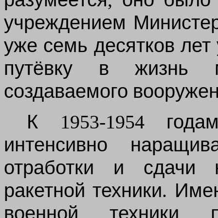
учреждением
Министе
уже
семь
десятков
лет
путёвку
в
жизнь
создаваемого
вооруже
К
1953-1954
года
интенсивно
наращив
отработки
и
сдачи
ракетной
техники
.
Име
военной
техники