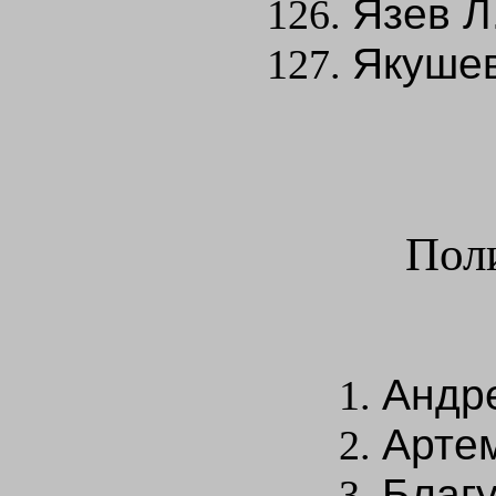
Язев Л
Якушев
Пол
Андре
Артем
Благу