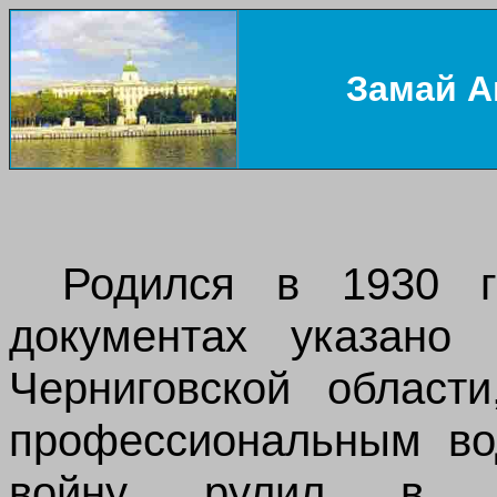
Замай А
Родился в 1930 г
документах указано 
Черниговской област
профессиональным во
войну рулил в ба