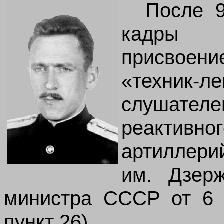
После 9
кадры 
присвое
«техник-
слушател
реактивн
артиллери
им. Дзер
министра СССР от 6
пункт 26).