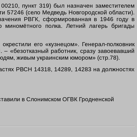
0210, пункт 319) был назначен заместителем
ти 57246 (село Медведь Новгородской области).
начения РВГК, сформированная в 1946 году в
о миномётного полка. Летний лагерь бригады
окрестили его «кузнецом». Генерал-полковник
И. – «безотказный работник, сразу завоевавший
юдям, живым украинским юмором» (стр.78).
астях РВСН 14318, 14289, 14283 на должностях
поставили в Слонимском ОГВК Гродненской