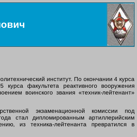
нович
олитехнический институт. По окончании 4 курса
 курса факультета реактивного вооружения
оением воинского звания «техник-лейтенант»
ственной экзаменационной комиссии под
 года стал дипломированным артиллерийским
ению, из техника-лейтенанта превратился в