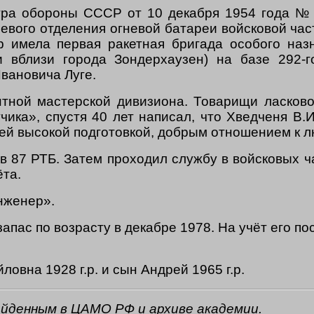
ра обороны СССР от 10 декабря 1954 года № 0
евого отделения огневой батареи войсковой час
р имела первая ракетная бригада особого наз
и вблизи города Зондерхаузен) на базе 292‑г
Ивановича Луге.
тной мастерской дивизиона. Товарищи ласково 
тчика», спустя 40 лет написал, что Хведченя В.
оей высокой подготовкой, добрым отношением к л
в 87 РТБ. Затем проходил службу в войсковых ч
ёта.
нженер».
апас по возрасту в декабре 1978. На учёт его 
овна 1928 г.р. и сын Андрей 1965 г.р.
айденным в ЦАМО РФ и архиве академии.