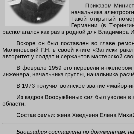
Приказом Минист
начальника электроогн
Такой открытый номе
Германии (в Тюринги
располагался как раз в родной для Владимира 
Вскоре он был поставлен во главе ремон
Малиновский Г.Н. в своей книге «Записки раке
авторитет у солдат и сержантов мастерской св
В феврале 1959 его перевели инженером 
инженера, начальника группы, начальника расч
В 1973 получил воинское звание «майор-и
Из кадров Вооружённых сил был уволен в з
области.
Состав семьи: жена Хведченя Елена Михайл
Биография составлена по документам, н