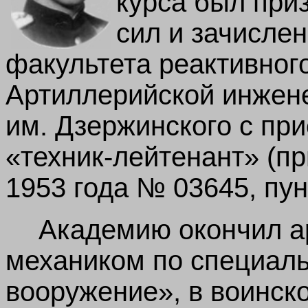
курса был при
сил и зачисле
факультета реактивног
Артиллерийской инжен
им. Дзержинского с пр
«техник-лейтенант» (п
1953 года № 03645, пун
Академию окончил а
механиком по специаль
вооружение», в воинск