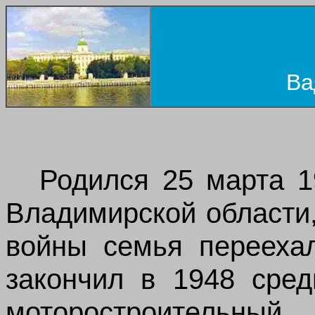
Ва
Родился 25 марта 1
Владимирской области
войны семья переехал
за
кончи
л
в 1948 сред
моторостроительн
ы