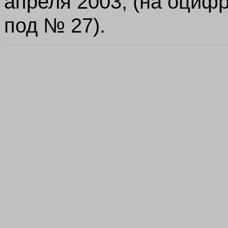
апреля 2003, (на оциф
под № 27).