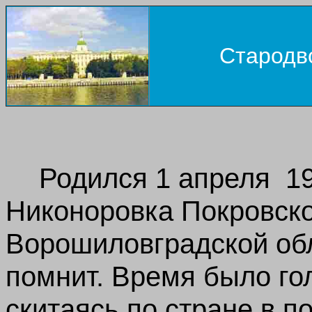
Стародв
Родился 1 апреля 19
Никоноровка Покровско
Ворошиловградской обл
помнит. Время было го
скитаясь по стране в п