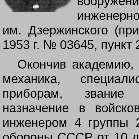
вооруж
инжен
им. Дзержинского (п
1953 г. № 03645, пункт 
Окончив академию,
механика, специал
приборам, звание 
назначение в войско
инженером 4 группы 2
обороны СССР от 10 д