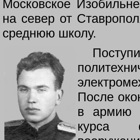
Московское Изобильне
на север от Ставропол
среднюю школу.
Посту
политех
электром
После око
в армию 
курса ф