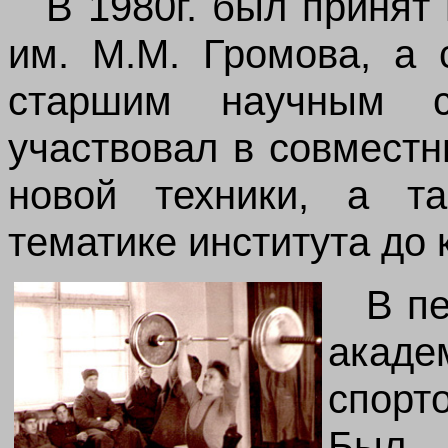
В 1980г. был приня
им. М.М. Громова, а 
старшим научным со
участвовал в совмест
новой техники, а т
тематике института до к
В пе
акад
спорт
Был 