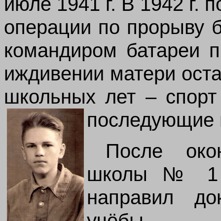
июле 1941 г. В 1942 г. 
операции по прорыву 
командиром батареи п
иждивении матери оста
школьных лет – спорт
последующие 
После око
школы № 1 в
направил до
учёбы в