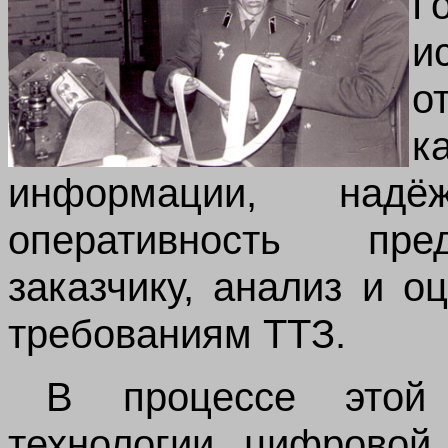
Г
и
о
к
информации, надё
оперативность пре
заказчику, анализ и о
требованиям ТТЗ.
В процессе этой
технологии цифровой