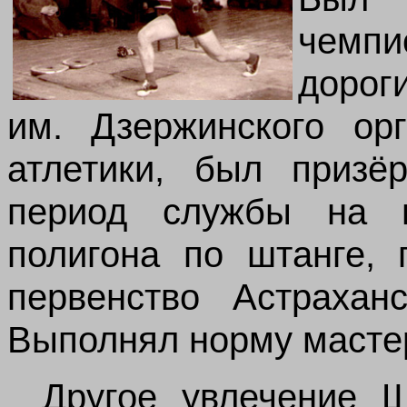
чемпи
дор
им. Дзержинского ор
атлетики, был призё
период службы на 
полигона по штанге, 
первенство Астраханс
Выполнял норму мастер
Другое увлечение 