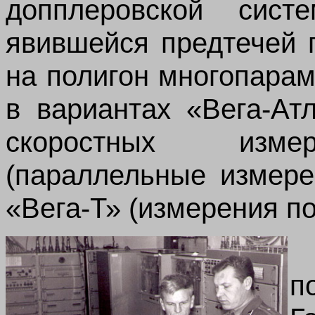
допплеровской сист
явившейся предтечей 
на полигон многопара
в вариантах «Вега-Ат
скоростных измер
(параллельные измере
«Вега-Т» (измерения по