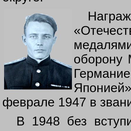
Наг
«Отечест
медаля
оборону 
Германи
Японией»
феврале 1947 в звани
В 1948 без вступ