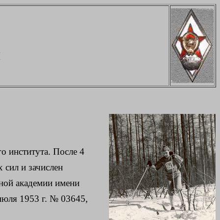
ч
о института. После 4
 сил и зачислен
рной академии имени
июля 1953 г. №
03645,