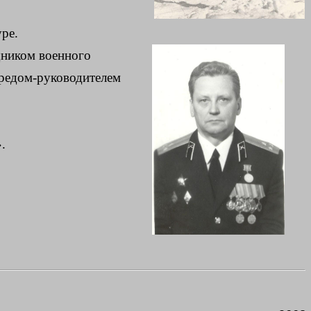
ре.
щником военного
предом-руководителем
.