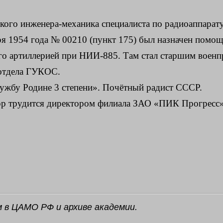
кого инженера-механика специалиста по радиоаппарату
я 1954 года №
00210 (пункт 175) был назначен помо
го артиллерией при НИИ-885. Там стал старшим воен
 отдела ГУКОС.
ужбу Родине 3 степени». Почётный радист СССР.
пор трудится директором филиала ЗАО «ПИК Прогресс»
 в ЦАМО РФ и архиве академии
.