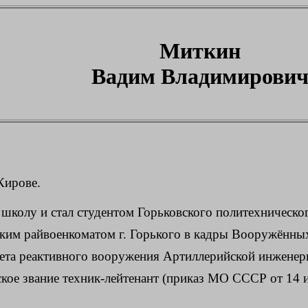
Миткин
Вадим Владимирови
Кирове.
школу и стал студентом Горьковского политехническог
ким райвоенкоматом г. Горького в кадры Вооружённых
тета реактивного вооружения Артиллерийской инжене
кое звание техник-лейтенант (приказ МО СССР от 14 