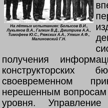
вп
п
из
На лётных испытаниях: Болысов В.И.,
Лукьянов В.А., Галкин В.Д., Дмитриев А.А.,
де
Тимофеев Ю.С., Ряжских А.А., Уткин А.Ф.,
Малиновский
Г.Н.
с
получения информа
конструкторских
своевременном п
нерешенным вопросам 
уровня. Управлени