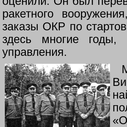
оценили. Он был пере
ракетного вооружения
заказы ОКР по старто
здесь многие годы,
управления.
Ви
н
по
«О