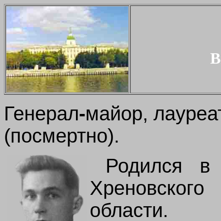
В
Генерал
-
майор
, лауре
(посмертно).
Родился в
Хреновског
области
.