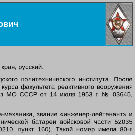
ович
края, русский.
ского политехнического института. После
 курса факультета реактивного вооружения
аз МО СССР от 14 июля 1953 г. № 03645,
-механика, звание «инженер-лейтенант» и
хнической батареи войсковой части 52035
10, пункт 160). Такой номер имела 80‑я