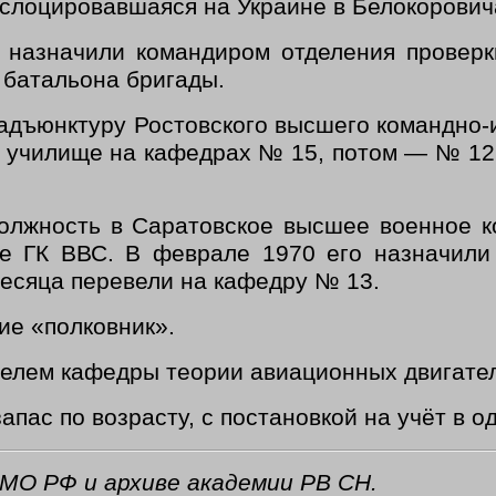
ислоцировавшаяся на Украине в Белокорович
 назначили командиром отделения проверк
 батальона бригады.
 адъюнктуру Ростовского высшего командно-
 в училище на кафедрах № 15, потом — № 12
должность в Саратовское высшее военное 
ие ГК ВВС. В феврале 1970 его назначил
месяца перевели на кафедру № 13.
ие «полковник».
телем кафедры теории авиационных двигате
апас по возрасту, с постановкой на учёт в о
МО РФ и архиве академии РВ СН.