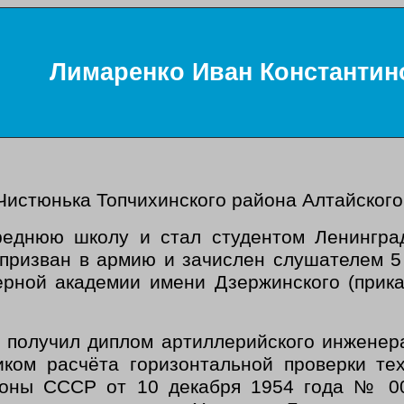
Лимаренко Иван Константин
Чистюнька Топчихинского района Алтайского 
реднюю школу и стал студентом Ленинград
 призван в армию и зачислен слушателем 5
ерной академии имени Дзержинского (прик
 получил диплом артиллерийского инженера
ком расчёта горизонтальной проверки те
роны СССР от 10 декабря 1954 года № 002