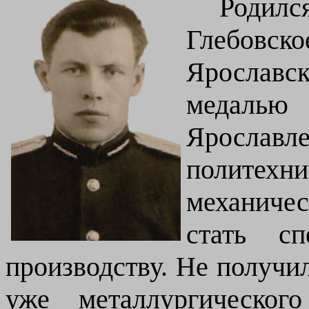
Родилс
Глебовс
Ярославск
медалью
Ярославле
политехн
механиче
стать сп
производству. Не получил
уже металлургическог