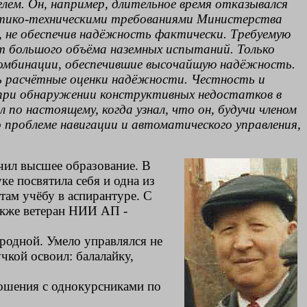
ем. Он, например, длительное время отказывался
актико-техническими требованиями Министерства
не обеспечив надёжность фактически. Требуемую
т большого объёма наземных испытаний. Только
 комбинации, обеспечившие высочайшую надёжность.
ь расчётные оценки надёжности. Честность и
м при обнаружении конструктивных недостатков в
 по настоящему, когда узнал, что он, будучи членом
проблеме навигации и автоматического управления,
ил высшее образование. В
е посвятила себя и одна из
там учёбу в аспирантуре. С
акже ветеран НИИ АП -
родной. Умело управлялся не
кой освоил: балалайку,
ношения с однокурсниками по