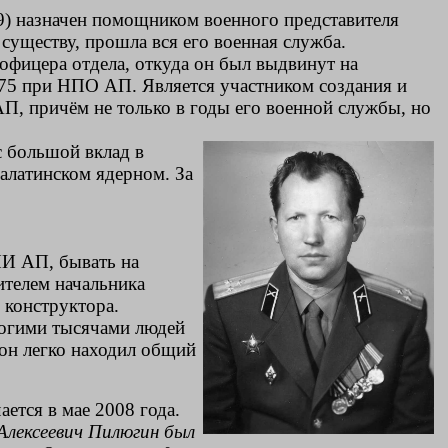
) назначен помощником военного представителя
уществу, прошла вся его военная служба.
фицера отдела, откуда он был выдвинут на
975 при НПО АП. Является участником создания и
П, причём не только в годы его военной службы, но
с большой вклад в
алатинском ядерном. За
НИИ АП, бывать на
ителем начальника
 конструктора.
ногими тысячами людей
 он легко находил общий
ется в мае 2008 года.
Алексеевич Пилюгин был