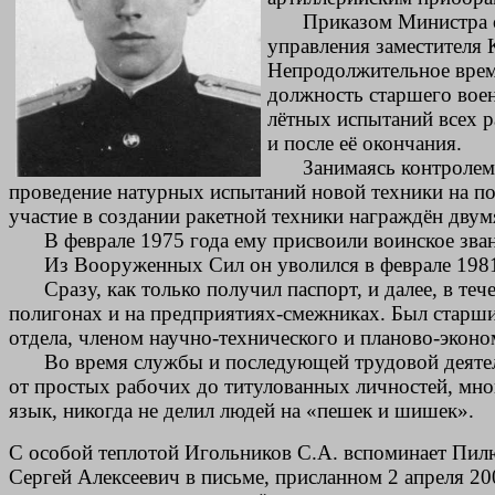
Приказом Министра 
управления заместителя 
Непродолжительное врем
должность старшего вое
лётных испытаний всех р
и после её окончания.
Занимаясь контролем
проведение натурных испытаний новой техники на по
участие в создании ракетной техники награждён дву
В феврале 1975 года ему присвоили воинское зва
Из Вооруженных Сил он уволился в феврале 1981
Сразу, как только получил паспорт, и далее, в т
полигонах и на предприятиях-смежниках. Был старш
отдела, членом научно-технического и планово-экон
Во время службы и последующей трудовой деяте
от простых рабочих до титулованных личностей, мно
язык, никогда не делил людей на «пешек и шишек».
С особой теплотой Игольников С.А. вспоминает Пилюг
Сергей Алексеевич в письме, присланном 2 апреля 200