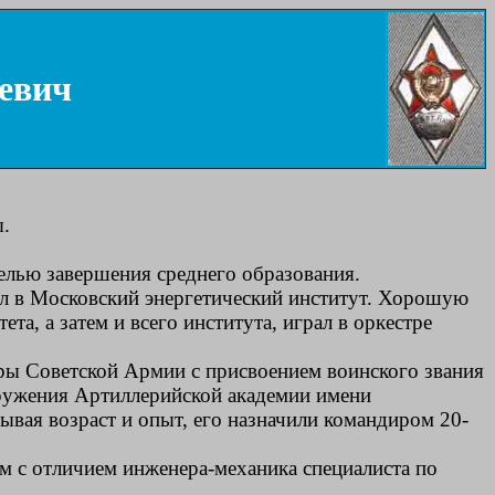
евич
ы.
елью завершения среднего образования.
ил в Московский энергетический институт. Хорошую
, а затем и всего института, играл в оркестре
дры Советской Армии с присвоением воинского звания
ооружения Артиллерийской академии имени
вая возраст и опыт, его назначили командиром 20-
м с отличием инженера-механика специалиста по