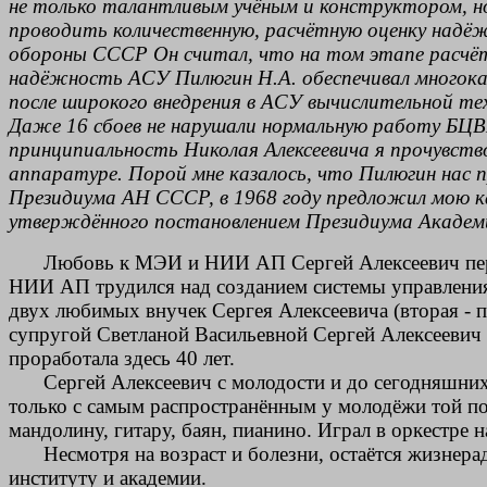
не только талантливым учёным и конструктором, но
проводить количественную, расчётную оценку надё
обороны СССР Он считал, что на том этапе расчё
надёжность АСУ Пилюгин Н.А. обеспечивал многока
после широкого внедрения в АСУ вычислительной те
Даже 16 сбоев не нарушали нормальную работу БЦВ
принципиальность Николая Алексеевича я прочувств
аппаратуре. Порой мне казалось, что Пилюгин нас п
Президиума АН СССР, в 1968 году предложил мою к
утверждённого постановлением Президиума Академи
Любовь к МЭИ и НИИ АП Сергей Алексеевич пере
НИИ АП трудился над созданием системы управления д
двух любимых внучек Сергея Алексеевича (вторая - 
супругой Светланой Васильевной Сергей Алексеевич 
проработала здесь 40 лет.
Сергей Алексеевич с молодости и до сегодняшних
только с самым распространённым у молодёжи той п
мандолину, гитару, баян, пианино. Играл в оркестр
Несмотря на возраст и болезни, остаётся жизне
институту и академии.