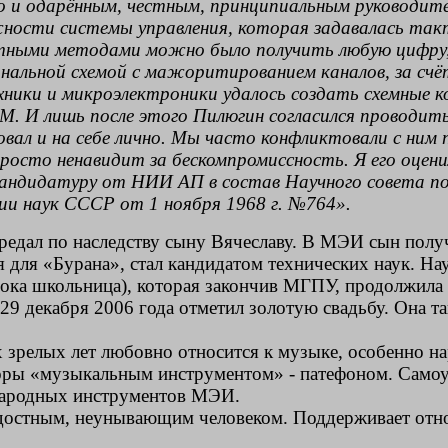
 и одарённым, честным, принципиальным руководител
жности системы управления, которая задавалась т
тными методами можно было получить любую цифру, 
нальной схемой с мажоритированием каналов, за счё
хники и микроэлектроники удалось создать схемные
М. И лишь после этого Пилюгин согласился проводит
овал и на себе лично. Мы часто конфликтовали с ни
росто ненавидит за бескомпромиссность. Я его оценил
андидатуру от НИИ АП в состав Научного совета по 
и наук СССР от 1 ноября 1968 г. №764».
дал по наследству сыну Вячеславу. В МЭИ сын получ
ля «Бурана», стал кандидатом технических наук. Наук
пока школьница), которая закончив МГПУ, продолжила 
29 декабря 2006 года отметил золотую свадьбу. Она т
 зрелых лет любовно относится к музыке, особенно на
оры «музыкальным инструментом» - патефоном. Самоуч
е народных инструментов МЭИ.
радостным, неунывающим человеком. Поддерживает от