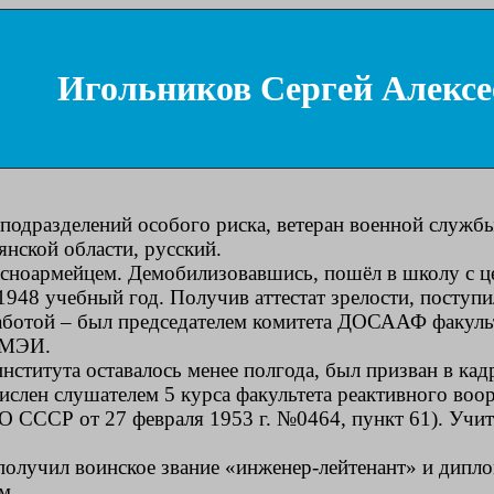
Игольников Сергей Алексе
подразделений особого риска, ветеран военной служб
янской области, русский.
асноармейцем. Демобилизовавшись, пошёл в школу с ц
1948 учебный год. Получив аттестат зрелости, поступ
отой – был председателем комитета ДОСААФ факультета
 МЭИ.
института оставалось менее полгода, был призван в ка
числен слушателем 5 курса факультета реактивного в
 СССР от 27 февраля 1953 г. №0464, пункт 61). Учиты
получил воинское звание «инженер-лейтенант» и дипло
м.