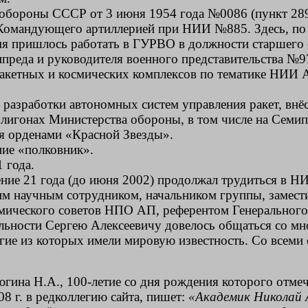
обороны СССР от 3 июня 1954 года №0086 (пункт 289
Командующего артиллерией при НИИ №885. Здесь, по с
я пришлось работать в ГУРВО в должности старшего о
нпреда и руководителя военного представительства №
акетных и космических комплексов по тематике НИИ А
 разработки автономных систем управления ракет, внё
лигонах Министерства обороны, в том числе на Семип
мя орденами «Красной Звезды».
ние «полковник».
 года.
ечение 21 года (до июня 2002) продолжал трудиться в 
им научным сотрудником, начальником группы, замест
омического советов НПО АП, референтом Генерального
льности Сергею Алексеевичу довелось общаться со м
гие из которых имели мировую известность. Со всеми
ина Н.А., 100-летие со дня рождения которого отмеча
8 г. в редколлегию сайта, пишет:
«Академик Николай 