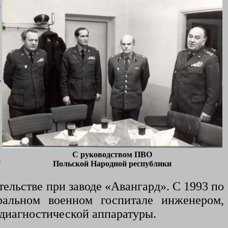
4
о
о
и
т
.
.
.
С руководством ПВО
в
Польской Народной республики
о
ельстве при заводе «Авангард»
.
С
1993 по
ральном военном госпитале инженером
,
 диагностической аппаратуры
.