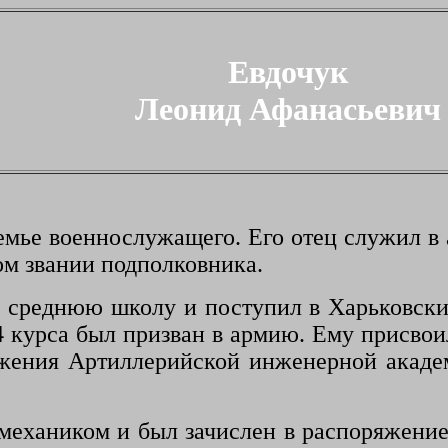
Евдочук
Леонид Афанасьевич
 семье военнослужащего
.
Его отец служил в 
ом звании подполковника.
ю среднюю школу
и поступил в
Харьковск
4 курса был призван в армию.
Ему п
рисвои
ружения Артиллерийской инженерной акад
механиком и был зачислен в распоряжени