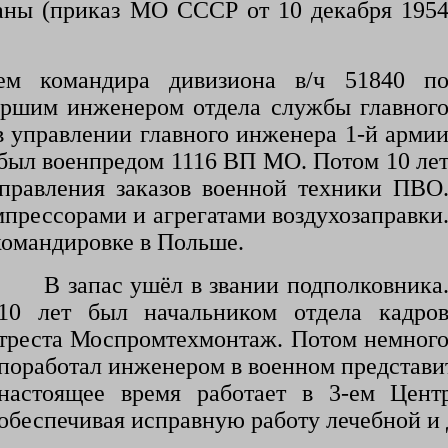
ны (приказ МО СССР от 10 декабря 195
ем командира дивизиона в/ч 51840 п
таршим инженером отдела службы главног
в управлении главного инженера 1-й арми
 был военпредом 1116 ВП МО. Потом 10 ле
правления заказов военной техники ПВО
прессорами и агрегатами воздухозаправки
 командировке в Польше.
В запас ушёл в звании подполковника
10 лет был начальником отдела кадро
треста Моспромтехмонтаж. Потом немног
поработал инженером в военном представит
настоящее время работает в 3-ем Цент
обеспечивая исправную работу лечебной и