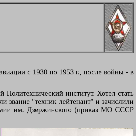
авиации с 1930 по 1953 г.
, п
осле войны
-
в
ий
Политехническ
ий
институт. Хотел стать
ли звание
"
техник-лейтенант
"
и зачислили
емии им
.
Дзержинского (приказ МО СССР
е