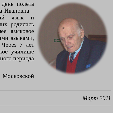
 день полёта
а Ивановна –
кий язык и
них родилась
ее языковое
ыми языками,
 Через 7 лет
кое училище
ного периода
 Московской
Март 2011