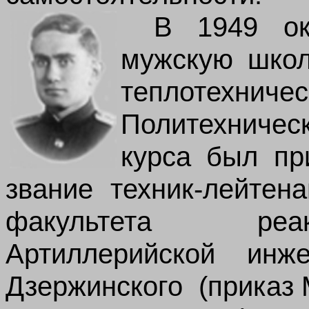
В 1949 ок
мужскую шко
теплотехничес
Политехниче
курса был пр
звание техник-лейтен
факультета реак
Артиллерийской инж
Дзержинского (приказ