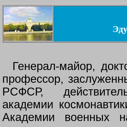
Эду
Генерал-майор, докто
профессор, заслуженн
РСФСР, действите
академии космонавтик
Академии военных н