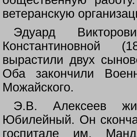
ветеранскую организац
Эдуард Викторо
Константиновной (1
вырастили двух сынов
Оба закончили Вое
Можайского.
Э.В. Алексеев
Юбилейн
ый
. Он сконч
госпитале им.
Манд