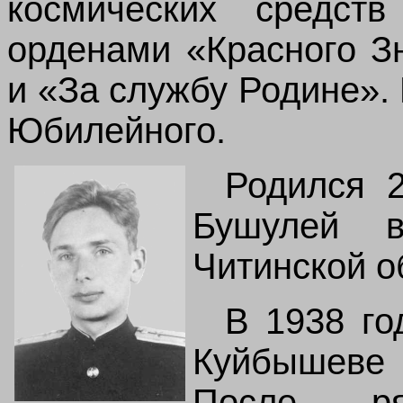
космических средств
орденами «Красного З
и «За службу Родине».
Юбилейного.
Родился 2
Бушулей 
Читинской о
В 1938 го
Куйбышеве
После ря