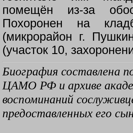
помещён из-за обос
Похоронен на кла
(микрорайон г. Пушки
(уч
асток
10
,
зах
оронен
Биография составлена п
ЦАМО РФ и архиве акаде
воспоминаний сослуживце
предоставленных его сы