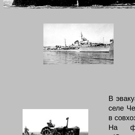
В эваку
селе Че
в совхо
На фо