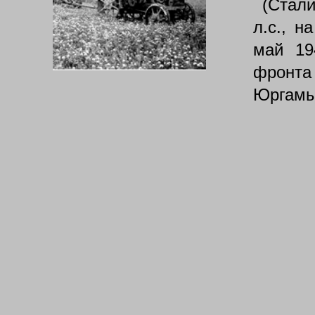
(Стали
л.с., н
май 19
фронта
Юргамы