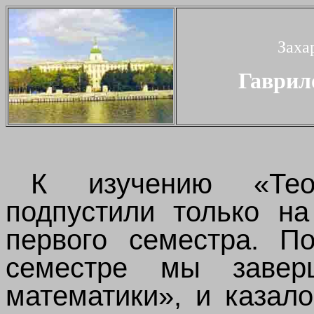
Заха
Гаврил
К изучению «Тео
подпустили только на
первого семестра. П
семестре мы завер
математики», и казал