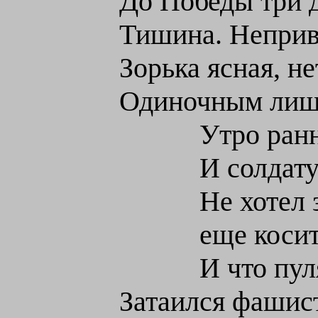
До Победы три д
Тишина. Неприв
Зорька ясная, не
Одиночным лишь
Утро ран
И солдату
Не хотел 
еще коси
И что пул
Затаился фашист