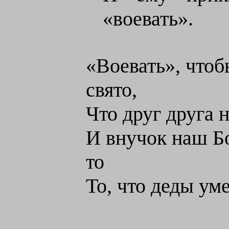
«воевать».
«Воевать», чтоб
свято,
Что друг друга 
И внучок наш Бо
то
То, что деды ум