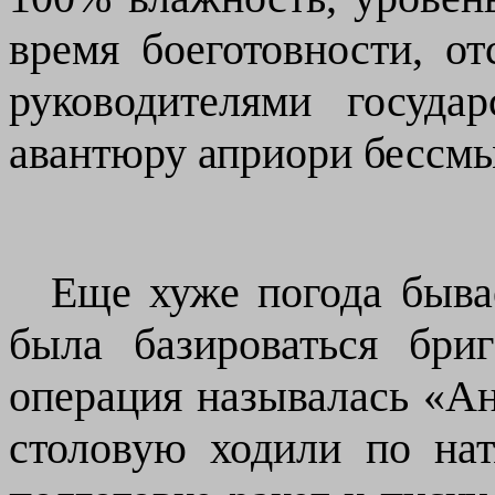
время боеготовности, о
руководителями госуда
авантюру априори бессм
Еще хуже погода быва
была базироваться бри
операция называлась «Ан
столовую ходили по нат