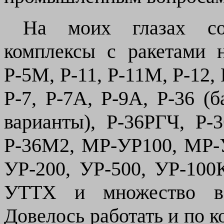
На моих глазах соз
комплексы с ракетами н
Р-5М, Р-11, Р-11М, Р-12, Р
Р-7, Р-7А, Р-9А, Р-36 (
варианты), Р-36РГЧ, Р
Р-36М2, МР-УР100, МР-
УР-200, УР-500, УР-100
УТТХ и множество вс
Довелось работать и по к