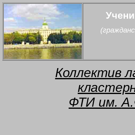
Учени
(гражданс
Коллектив л
кластер
ФТИ им.
А.