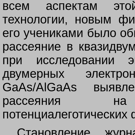
всем аспектам эт
технологии, новым ф
его учениками было о
рассеяние в квазидву
при исследовании эн
двумерных электро
GaAs
/
AlGaAs
выявле
рассеяния на п
потенциалеготических 
Становление жур