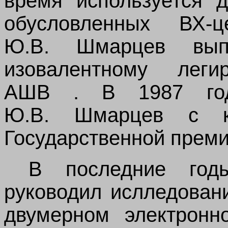
время используется д
обусловленных ВХ-
Ю.В. Шмарцев вы
изовалентному леги
АШВ . В 1987 год
Ю.В. Шмарцев с к
Государственной прем
В
последние го
руководил ислледован
двумерном электронн