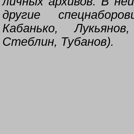
личных архивов. В не
другие спецнаборо
Кабанько, Лукьянов
Стеблин, Тубанов).